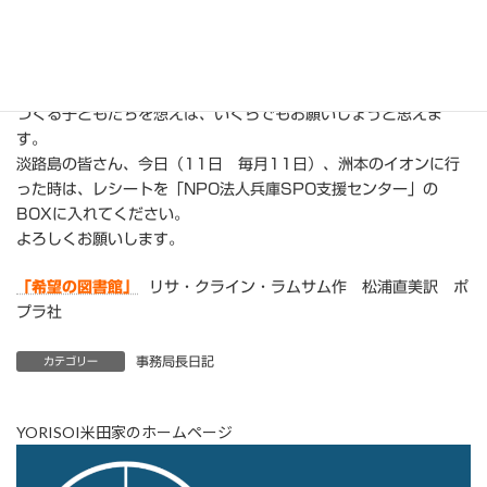
そこのレジ前に立ち、「蔵の図書館開設」を訴えて、レシートを
私たちの団体「兵庫SPO支援センター」のBOXに入れてもらうよ
うお願いをします。
自分のためには、1ミリも頭を下げたくない頑固者ですが、未来を
つくる子どもたちを想えば、いくらでもお願いしょうと思えま
す。
淡路島の皆さん、今日（11日 毎月11日）、洲本のイオンに行
った時は、レシートを「NPO法人兵庫SPO支援センター」の
BOXに入れてください。
よろしくお願いします。
「希望の図書館」
リサ・クライン・ラムサム作 松浦直美訳 ポ
プラ社
事務局長日記
カテゴリー
YORISOI米田家のホームページ