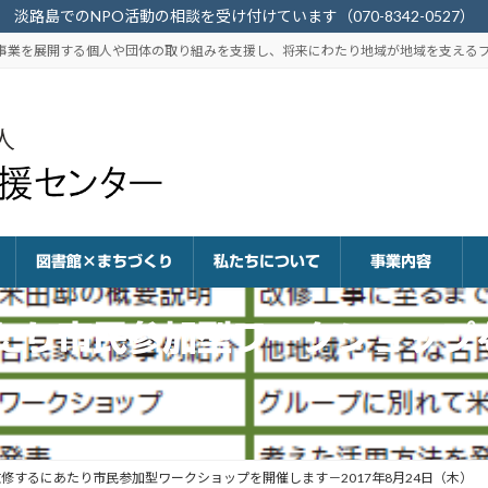
淡路島でのNPO活動の相談を受け付けています（070-8342-0527）
的事業を展開する個人や団体の取り組みを支援し、将来にわたり地域が地域を支える
図書館×まちづくり
私たちについて
事業内容
たり市民参加型ワークショップ
修するにあたり市民参加型ワークショップを開催します－2017年8月24日（木）