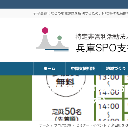
コ
ナ
ン
ビ
少子高齢化などの地域課題を解決するため、NPO等の社会
テ
ゲ
ン
ー
ツ
シ
へ
ョ
ス
ン
キ
に
ッ
移
プ
動
ホーム
中間支援相談
地域づくり
米田邸を改修するにあ
年8月24日（木）
2017年8月12日
ホーム
ブログ記事
セミナー・イベント
米田邸を改